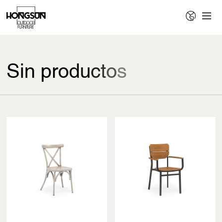
S
i
n
p
r
o
d
u
c
t
o
s