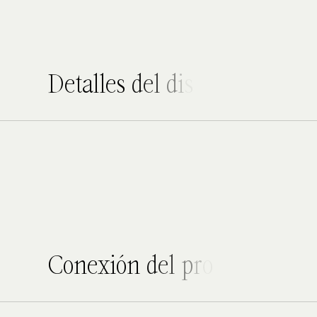
D
e
t
a
l
l
e
s
d
e
l
d
i
s
e
ñ
o
C
o
n
e
x
i
ó
n
d
e
l
p
r
o
d
u
c
t
o