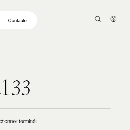
Contacto
L
1
3
3
ctionner terminé: