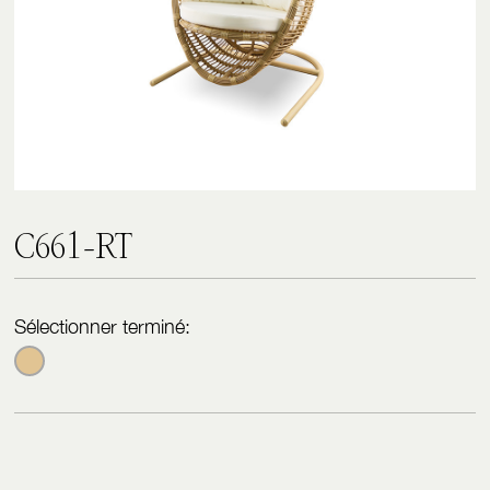
C
6
6
1
-
R
T
Sélectionner terminé: