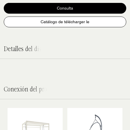
Consulta
Catálogo de télécharger le
D
e
t
a
l
l
e
s
d
e
l
d
i
s
e
C
o
n
e
x
i
ó
n
d
e
l
p
r
o
d