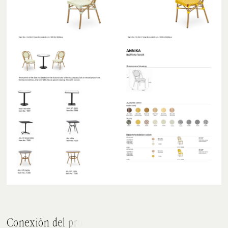
C
o
n
e
x
i
ó
n
d
e
l
p
r
o
d
u