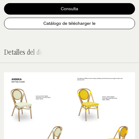
Consulta
Catálogo de télécharger le
D
e
t
a
l
l
e
s
d
e
l
d
i
s
e
ñ