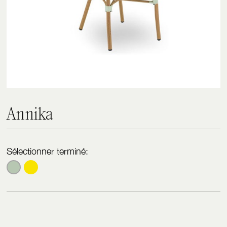
A
n
n
i
k
a
Sélectionner terminé: